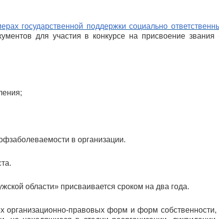
мерах государственной поддержки социально ответственн
ументов для участия в конкурсе на присвоение звания
ления;
рофзаболеваемости в организации.
та.
жской области» присваивается сроком на два года.
сех организационно-правовых форм и форм собственност