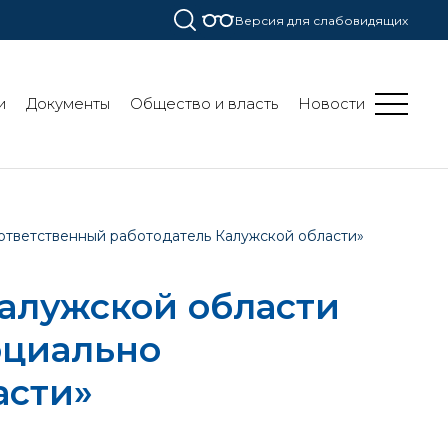
Версия для слабовидящих
и
Документы
Общество и власть
Новости
 ответственный работодатель Калужской области»
алужской области
оциально
асти»