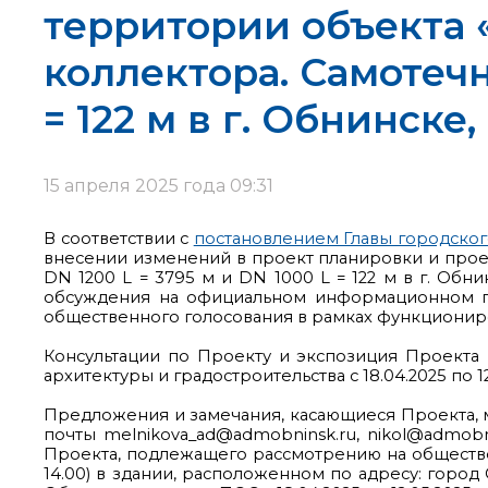
территории объекта 
коллектора. Самотечн
= 122 м в г. Обнинске
15 апреля 2025 года 09:31
В соответствии с
постановлением Главы городского
внесении изменений в проект планировки и прое
DN 1200 L = 3795 м и DN 1000 L = 122 м в г. Обни
обсуждения на официальном информационном по
общественного голосования в рамках функциониро
Консультации по Проекту и экспозиция Проекта п
архитектуры и градостроительства с 18.04.2025 по 12
Предложения и замечания, касающиеся Проекта, 
почты melnikova_ad@admobninsk.ru, nikol@admobni
Проекта, подлежащего рассмотрению на общественны
14.00) в здании, расположенном по адресу: город 