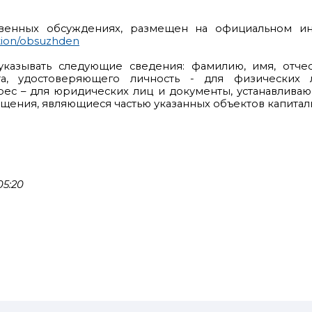
венных обсуждениях, размещен на официальном и
tion/obsuzhden
казывать следующие сведения: фамилию, имя, отчест
нта, удостоверяющего личность - для физических 
рес – для юридических лиц и документы, устанавлива
ещения, являющиеся частью указанных объектов капиталь
05:20