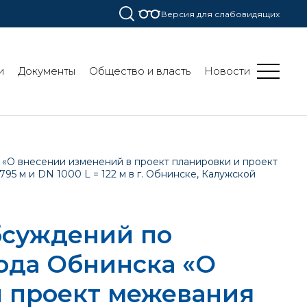
Версия для слабовидящих
и
Документы
Общество и власть
Новости
«О внесении изменений в проект планировки и проект
5 м и DN 1000 L = 122 м в г. Обнинске, Калужской
бсуждений по
ода Обнинска «О
и проект межевания