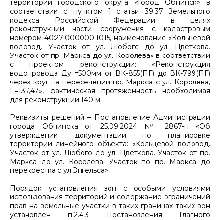
территории городского округа «Город Обнинск» в
соответствии с пунктом 1 статьи 39.37 Земельного
кодекса Российской Федерации в целях
реконструкции части сооружения с кадастровым
номером 40:27:000000:1015, наименование «Кольцевой
водовод. Участок от ул. Любого до ул. Цветкова.
Участок от пр. Маркса до ул. Королева» в соответствии
с проектом реконструкции: «Реконструкция
водопровода Ду =500мм от ВК-855(ПГ) до ВК-799(ПГ)
через круг на пересечении пр. Маркса с ул. Королева,
L=137,47», фактическая протяженность необходимая
для реконструкции 140 м.
Реквизиты решений – Постановление Администрации
города Обнинска от 25.09.2024 № 2867-п «Об
утверждении документации по планировке
территории линейного объекта: «Кольцевой водовод.
Участок от ул. Любого до ул. Цветкова. Участок от пр.
Маркса до ул. Королева. Участок по пр. Маркса до
перекрестка с ул.Энгельса».
Порядок установления зон с особыми условиями
использования территорий и содержание ограничений
прав на земельные участки в таких границах таких зон
установлен п.2.4.3 Постановления Главного