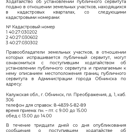
Ходатайство об установлении публичного сервитута
подано в отношении земельных участков, находящихся
в кадастровых кварталах, со следующими
кадастровыми номерами:
№ Кадастровый номер
1 40:27:030202
2 40:27:030602
3 40:27:030302
Правообладатели земельных участков, в отношении
которых испрашивается публичный сервитут, могут
ознакомиться с поступившим ходатайством об
установлении публичного сервитута и прилагаемым к
нему описанием местоположения границ публичного
сервитута в Администрации города Обнинска по
адресу:
Калужская обл., г. Обнинск, пл. Преображения, д. 1, каб.
306
телефон для справок: 8-4839-5-82-89
время приема: пн. – пт. с 9.00 до 15.00
обед с 13.00 до 14.00
В течение тридцати дней со дня опубликования
сообщения о поступившем ходатайстве об