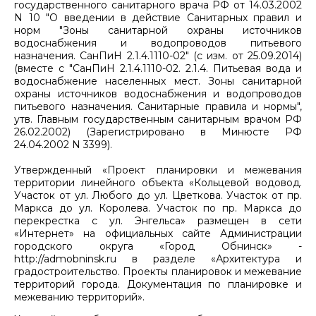
государственного санитарного врача РФ от 14.03.2002
N 10 "О введении в действие Санитарных правил и
норм "Зоны санитарной охраны источников
водоснабжения и водопроводов питьевого
назначения. СанПиН 2.1.4.1110-02" (с изм. от 25.09.2014)
(вместе с "СанПиН 2.1.4.1110-02. 2.1.4. Питьевая вода и
водоснабжение населенных мест. Зоны санитарной
охраны источников водоснабжения и водопроводов
питьевого назначения. Санитарные правила и нормы",
утв. Главным государственным санитарным врачом РФ
26.02.2002) (Зарегистрировано в Минюсте РФ
24.04.2002 N 3399).
Утвержденный «Проект планировки и межевания
территории линейного объекта «Кольцевой водовод.
Участок от ул. Любого до ул. Цветкова. Участок от пр.
Маркса до ул. Королева. Участок по пр. Маркса до
перекрестка с ул. Энгельса» размещен в сети
«Интернет» на официальных сайте Администрации
городского округа «Город Обнинск» -
http://admobninsk.ru в разделе «Архитектура и
градостроительство. Проекты планировок и межевание
территорий города. Документация по планировке и
межеванию территорий».