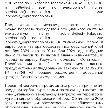
с 08 часов по 16 часов по телефонам: 396-49-79, 395-86-
41, 396-46-31, или по электронной почте:
surnina_ob@admobninsk.ru или
lebedeva_ev@admobninsk.ru.
Предложения и замечания, касающиеся проекта,
можно подавать посредством официального сайта, на
электронную почту aobninsk@adm.kaluga.ru,
surnina_ob@admobninsk.ru или
lebedeva_ev@admobninsk.ru, в письменной форме в
адрес организатора общественных обсуждений с 01
октября 2024 года по 01 ноября 2024 года в будние
дни с 08 часов по 17 часов в здании Администрации
города по адресу: Калужская область, г. Обнинск, пл.
Преображения, д. 1, с указанием данных,
предусмотренных Федеральным законом от 02.05.2006
№ 59-ФЗ «О порядке рассмотрения обращений
граждан Российской Федерации».
Проект «Программа профилактики рисков причинения
вреда (ущерба) охраняемым законом ценностям по
муниципальному земельному контролю на территории
муниципального образования «Город Обнинск» на 2025
год», подлежащий рассмотрению на общественных
обсуждениях, размещен на официальном сайте по