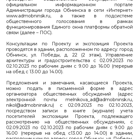
официальном информационном портале
Администрации города Обнинска в сети «Интернет»
www.admobninsk.ru, а также в подсистеме
общественного голосования в рамках
функционирования Единого окна платформы обратной
связи (далее – ПОС).
Консультации по Проекту и экспозиция Проекта
проводятся в здании, расположенном по адресу: город
Обнинск, ул. Победы, д. 22 (2 этаж), Управление
архитектуры и градостроительства с 02.09.2023 по
02.10.2023 по рабочим дням с 9.00 до 16.00 (перерыв
на обед с 13.00 до 14.00).
Предложения и замечания, касающиеся Проекта,
можно подать в письменной форме в адрес
организатора общественных обсуждений (адрес
электронной почты melnikova_ad@admobninsk.ru,
nikol@admobninsk.ru) с 02.09.2023 по 02.10.2023,
посредством записи в книге (журнале) учета
посетителей экспозиции Проекта, подлежащего
рассмотрению на общественных обсуждениях, с
02.09.2023 по 02.10.2023 по рабочим дням с 9.00 до
16.00 (перерыв на обед с13.00 до 14.00) в здании,
расположенном по адресу: город Обнинск, ул. Победы,