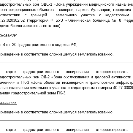
радостроительных зон ОДС-1 «Зона учреждений медицинского назначени
Зона рекреационных объектов – скверов, парков, бульваров, городских
оответствии с границей
земельного участка с кадастровым 
0:27:020302:52 (территория ФГБУЗ «Клиническая больница № 8 Феде
едико-биологического агентства»).
снование:
п. 4 ст. 30 Градостроительного кодекса РФ;
 приведение в соответствие сложившемуся землепользованию.
 карте градостроительного зонирования откорректировать 
радостроительных зон ОД-2 «Зона обслуживания и деловой активности 
начения» и ПК-3 «Зона объектов инженерной и транспортной инфрастр
елью включения земельного участка с кадастровым номером 40:27:0303
раницу градостроительной зоны ПК-3.
снование:
приведение в соответствие сложившемуся землепользованию
 карте градостроительного зонирования откорректировать 