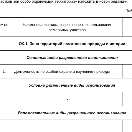
частков зон особо охраняемых территорий» изложить в новой редакции:
Таб
№ п/п
Наименование вида разрешенного использования
земельных участков
ОХ-1. Зона территорий памятников природы и истории
Основные виды разрешенного использования
1.
Деятельность по особой охране и изучению природы
Условно разрешенные виды использования
-
Вспомогательные виды разрешенного использования
-