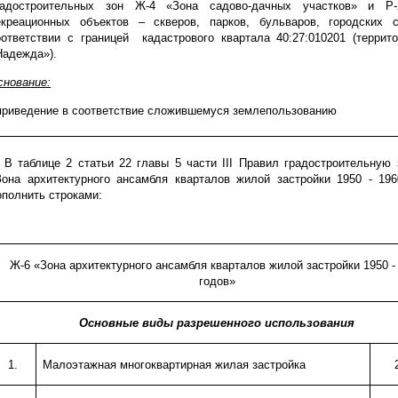
радостроительных зон Ж-4 «Зона садово-дачных участков» и Р
екреационных объектов – скверов, парков, бульваров, городских 
оответствии с границей
кадастрового квартала 40:27:010201 (терри
Надежда»).
снование:
 приведение в соответствие сложившемуся землепользованию
.
В таблице 2 статьи 22
главы 5 части
III
Правил градостроительную 
Зона архитектурного ансамбля кварталов жилой застройки 1950 - 196
ополнить строками:
Ж-6 «Зона архитектурного ансамбля кварталов жилой застройки 1950 -
годов»
Основные виды разрешенного использования
1.
Малоэтажная многоквартирная жилая застройка