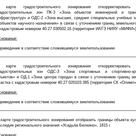
 карте градостроительного зонирования откорректировать 
радостроительных зон ПК-3 «Зона объектов инженерной и тран
нфраструктур» и ОДС-2 «Зона высших, средних специальных учебных з
 объектов научного назначения» в связи с уточнением границ земельног
 кадастровым номером 40:27:030502:16 (территория ИАТЭ НИЯУ «МИФИ»)
снование:
 приведение в соответствие сложившемуся землепользованию
 карте градостроительного зонирования откорректировать 
радостроительных зон ОДС-3 «Зона спортивных и спортивно-з
бъектов» и ОД-1 «Зона центра города» в связи с уточнением границ з
частка с кадастровым номером 40:27:020103:385 (территория СК «Олимп»
снование:
приведение в соответствие сложившемуся землепользованию
 карте градостроительного зонирования отобразить границы объекта ку
аследия регионального значения «Усадьба Белкино», 1815 г.
снование: