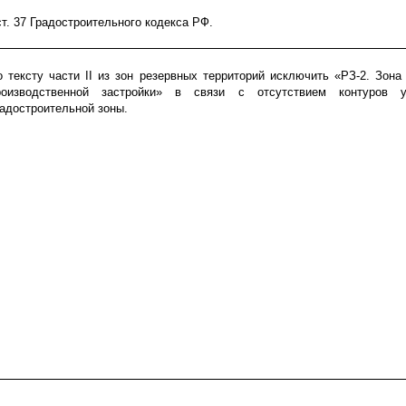
ст. 37 Градостроительного кодекса РФ.
о тексту части
II
из зон резервных территорий исключить «РЗ-2. Зона 
роизводственной застройки» в связи с отсутствием контуров у
радостроительной зоны.