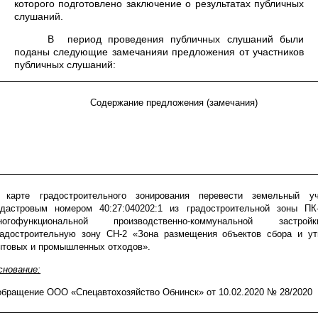
которого подготовлено заключение о результатах публичных
слушаний.
В
период проведения публичных слушаний были
поданы следующие замечанияи предложения от участников
публичных слушаний:
Содержание предложения (замечания)
 карте градостроительного зонирования перевести земельный у
адастровым номером 40:27:040202:1 из градостроительной зоны ПК
ногофункциональной производственно-коммунальной застр
радостроительную зону СН-2 «Зона размещения объектов сбора и ут
ытовых и промышленных отходов».
снование:
 обращение ООО «Спецавтохозяйство Обнинск» от 10.02.2020 № 28/2020