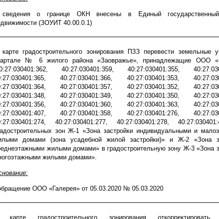
 сведения о границе ОКН внесены в Единый государственный
едвижимости (ЗОУИТ 40.00.0.1)
 карте градостроительного зонирования ПЗЗ перевести земельные у
вартале № 6 жилого района «Заовражье», принадлежащие ООО «
40:27:030401:362, 40:27:030401:359, 40:27:030401:355, 40:27:030
0:27:030401:365, 40:27:030401:366, 40:27:030401:353, 40:27:030
0:27:030401:364, 40:27:030401:357, 40:27:030401:352, 40:27:030
0:27:030401:348, 40:27:030401:349, 40:27:030401:350, 40:27:030
0:27:030401:356, 40:27:030401:360, 40:27:030401:363, 40:27:030
0:27:030401:407, 40:27:030401:358, 40:27:030401:276, 40:27:030
0:27:030401:274, 40:27:030401:277, 40:27:030401:278, 40:27:030401
радостроительных зон Ж-1 «Зона застройки индивидуальными и мало
илыми домами (зона усадебной жилой застройки)» и Ж-2 «Зона з
реднеэтажными жилыми домами» в градостроительную зону Ж-3 «Зона з
ногоэтажными жилыми домами».
снование:
 обращение ООО «Галерея» от 05.03.2020 № 05.03.2020
 карте градостроительного зонирования откорректировать 