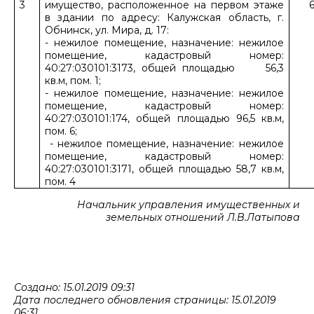
3
имущество, расположенное на первом этаже
6
в здании по адресу: Калужская область, г.
Обнинск, ул. Мира, д. 17:
- нежилое помещение, назначение: нежилое
помещение, кадастровый номер:
40:27:030101:3173, общей площадью 56,3
кв.м, пом. 1;
- нежилое помещение, назначение: нежилое
помещение, кадастровый номер:
40:27:030101:174, общей площадью 96,5 кв.м,
пом. 6;
- нежилое помещение, назначение: нежилое
помещение, кадастровый номер:
40:27:030101:3171, общей площадью 58,7 кв.м,
пом. 4
Начальник управления имущественных и
земельных отношений Л.В.Латыпова
Создано: 15.01.2019 09:31
Дата последнего обновления страницы: 15.01.2019
06:31