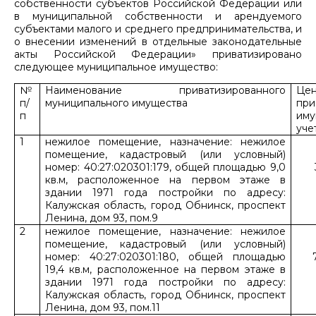
собственности субъектов Российской Федерации или
в муниципальной собственности и арендуемого
субъектами малого и среднего предпринимательства, и
о внесении изменений в отдельные законодательные
акты Российской Федерации» приватизировано
следующее муниципальное имущество:
№
Наименование приватизированного
Це
п/
муниципального имущества
при
п
им
уче
1
нежилое помещение, назначение: нежилое
помещение, кадастровый (или условный)
номер: 40:27:020301:179, общей площадью 9,0
кв.м, расположенное на первом этаже в
здании 1971 года постройки по адресу:
Калужская область, город Обнинск, проспект
Ленина, дом 93, пом.9
2
нежилое помещение, назначение: нежилое
помещение, кадастровый (или условный)
номер: 40:27:020301:180, общей площадью
19,4 кв.м, расположенное на первом этаже в
здании 1971 года постройки по адресу:
Калужская область, город Обнинск, проспект
Ленина, дом 93, пом.11