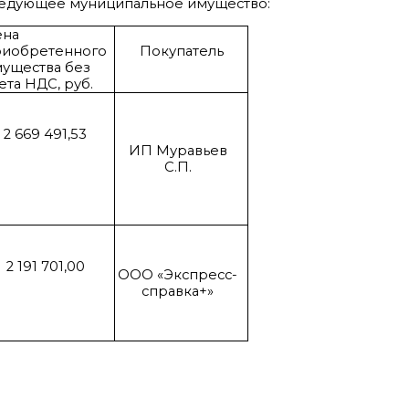
ледующее муниципальное имущество:
ена
риобретенного
Покупатель
ущества без
ета НДС, руб.
2 669 491,53
ИП Муравьев
С.П.
2 191 701,00
ООО «Экспресс-
справка+»