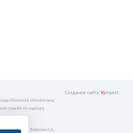
Создание сайта:
K
project
рода Обнинска обязательна.
ой службе по надзору
ный редактор: Байкова Е.А.