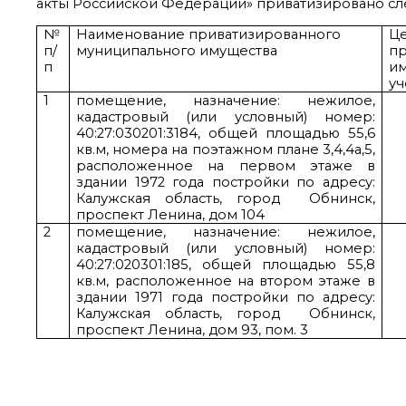
акты Российской Федерации» приватизировано с
№
Наименование приватизированного
Ц
п/
муниципального имущества
п
п
им
уч
1
помещение, назначение: нежилое,
кадастровый (или условный) номер:
40:27:030201:3184, общей площадью 55,6
кв.м, номера на поэтажном плане 3,4,4а,5,
расположенное на первом этаже в
здании 1972 года постройки по адресу:
Калужская область, город Обнинск,
проспект Ленина, дом 104
2
помещение, назначение: нежилое,
кадастровый (или условный) номер:
40:27:020301:185, общей площадью 55,8
кв.м, расположенное на втором этаже в
здании 1971 года постройки по адресу:
Калужская область, город Обнинск,
проспект Ленина, дом 93, пом. 3