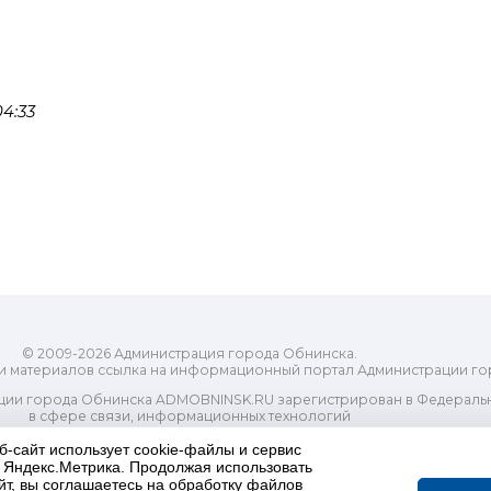
4:33
© 2009-2026 Администрация города Обнинска.
и материалов ссылка на информационный портал Администрации го
ии города Обнинска ADMOBNINSK.RU зарегистрирован в Федеральн
в сфере связи, информационных технологий
ассовых коммуникаций (Роскомнадзор) 24 июля 2018 года.
Свидетельство о регистрации Эл № ФС77-73321
б-сайт использует cookie-файлы и сервис
и Яндекс.Метрика. Продолжая использовать
-распорядительный орган) городского округа "Город Обнинск". Глав
йт, вы соглашаетесь на обработку файлов