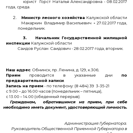
юрист Горст Наталья Александровна - 08.02.2017
года, среда.
Министр лесного хозяйства
Калужской области
Макаркин Владимир Васильевич
-
27.02.2017 года,
понедельник.
3.
Начальник Государственной жилищной
инспекции
Калужской области
Саидов Руслан Саидович - 28.02.2017 года, вторник.
Наш адрес
: Обнинск, пр. Ленина, д. 129, к.306;
Прием
проводится в указанные дни
по
предварительной записи
.
Запись на прием
- по телефону: (8 484) 39 3-35-21
с 9.00 – до 16.00 часов (понедельник – пятница),
с 13.00 – 14.00 (обеденный перерыв).
Гражданам, обратившимся на прием, при себе
необходимо иметь документ, удостоверяющий личность.
Администрация Губернатора.
Руководитель Общественной Приемной Губернатора в