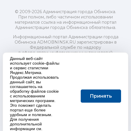
© 2009-2026 Администрация города Обнинска.
При полном, либо частичном использовании
материалов ссылка на информационный портал
Администрации города Обнинска обязательна.
Информационный портал Администрации города
Обнинска ADMOBNINSK.RU зарегистрирован в
Федеральной службе по надзору
в сфере связи, информационных технологий
и массовых коммуникаций (Роскомнадзор) 24 июля
Данный веб-сайт
2018 года.
использует cookie-файлы
и сервис статистики
Свидетельство о регистрации Эл № ФС77-73321
Яндекс.Метрика.
Продолжая использовать
Учредитель: Администрация (исполнительно-
данный сайт, вы
распорядительный орган) городского округа "Город
соглашаетесь на
Обнинск". Главный редактор: Байкова Е.А.
обработку файлов cookie
Адрес электронной почты Редакции:
Принять
с использованием
redactor@admobninsk.ru
метрических программ.
Телефон Редакции: +7 (484) 395-85-85
Это поможет сделать
Настоящий ресурс содержит материалы 18+
портал еще более
Политика в отношении обработки персональных
удобным и полезным.
Для получения
данных
дополнительной
информации см.