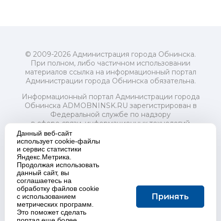
© 2009-2026 Администрация города Обнинска.
При полном, либо частичном использовании
материалов ссылка на информационный портал
Администрации города Обнинска обязательна.
Информационный портал Администрации города
Обнинска ADMOBNINSK.RU зарегистрирован в
Федеральной службе по надзору
в сфере связи, информационных технологий
и массовых коммуникаций (Роскомнадзор) 24 июля
Данный веб-сайт
2018 года.
использует cookie-файлы
и сервис статистики
Свидетельство о регистрации Эл № ФС77-73321
Яндекс.Метрика.
Продолжая использовать
Учредитель: Администрация (исполнительно-
данный сайт, вы
распорядительный орган) городского округа "Город
соглашаетесь на
Обнинск". Главный редактор: Байкова Е.А.
обработку файлов cookie
Адрес электронной почты Редакции:
Принять
с использованием
redactor@admobninsk.ru
метрических программ.
Телефон Редакции: +7 (484) 395-85-85
Это поможет сделать
Настоящий ресурс содержит материалы 18+
портал еще более