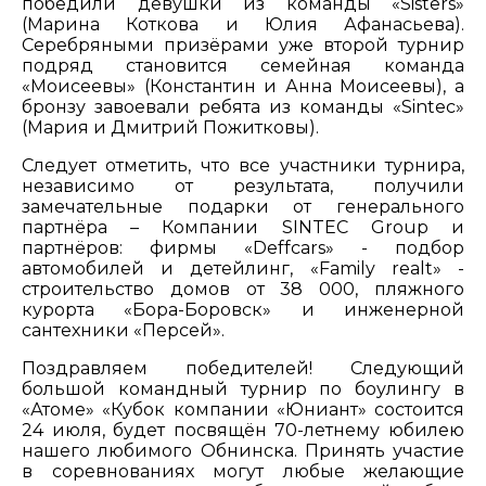
победили девушки из команды «Sisters»
(Марина Коткова и Юлия Афанасьева).
Серебряными призёрами уже второй турнир
подряд становится семейная команда
«Моисеевы» (Константин и Анна Моисеевы), а
бронзу завоевали ребята из команды «Sintec»
(Мария и Дмитрий Пожитковы).
Следует отметить, что все участники турнира,
независимо от результата, получили
замечательные подарки от генерального
партнёра – Компании SINTEC Group и
партнёров: фирмы «Deffcars» - подбор
автомобилей и детейлинг, «Family realt» -
строительство домов от 38 000, пляжного
курорта «Бора-Боровск» и инженерной
сантехники «Персей».
Поздравляем победителей! Следующий
большой командный турнир по боулингу в
«Атоме» «Кубок компании «Юниант» состоится
24 июля, будет посвящён 70-летнему юбилею
нашего любимого Обнинска. Принять участие
в соревнованиях могут любые желающие