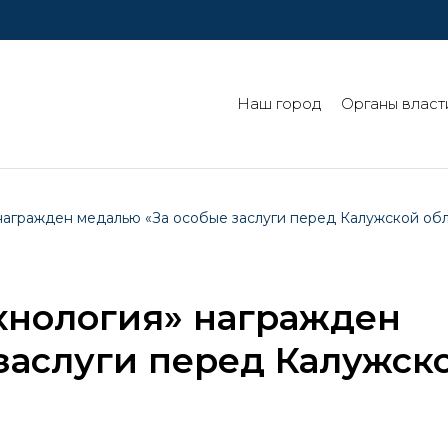
Наш город
Органы власт
агражден медалью «За особые заслуги перед Калужской об
хнология» награжден
заслуги перед Калужск