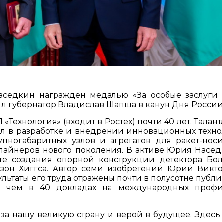
аседкин награжден медалью «За особые заслуги
чил губернатор Владислав Шапша в канун Дня России
Технология» (входит в Ростех) почти 40 лет. Талан
л в разработке и внедрении инновационных техно
ногабаритных узлов и агрегатов для ракет-носи
лайнеров нового поколения. В активе Юрия Насед
те создания опорной конструкции детектора Бо
озон Хиггса. Автор семи изобретений Юрий Викт
ультаты его труда отражены почти в полусотне публ
е чем в 40 докладах на международных проф
за нашу великую страну и верой в будущее. Здесь т