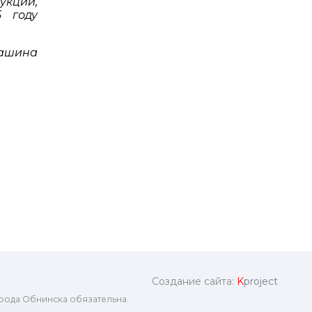
укции,
5 году
машина
Создание сайта:
K
project
рода Обнинска обязательна.