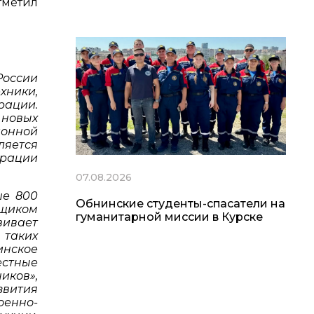
тметил
России
хники,
рации.
новых
ионной
ляется
орации
07.08.2026
ше 800
Обнинские студенты-спасатели на
вщиком
гуманитарной миссии в Курске
ивает
 таких
инское
естные
иков»,
звития
оенно-