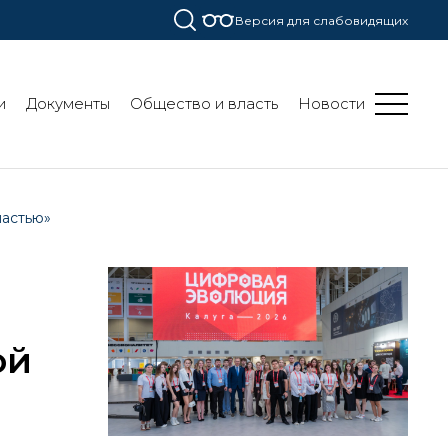
Версия для слабовидящих
и
Документы
Общество и власть
Новости
ластью»
ой