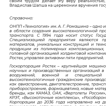
своим трудом делает эту веру реальностью,
Владислав Шапша на церемонии вручения госу
Справочно:
ОНПП «Технология» им. А. Г. Ромашина – одно
в области создания высокотехнологичной про
транспорта. С 1994 года носит статус Гос
Специализацией предприятия являются п
материалов, уникальных конструкций и техн
продукции из полимерных композиционных, 
головной организацией холдинговой компани
Ростех, управляя активами пяти предприятий.
Госкорпорация Ростех – крупнейшая машино
научных и производственных организаций в
вооружений, военной и специальной 
высокотехнологичные гражданские производст
как авиастроение, двигателестроение, транс
приборостроение, фармацевтика, новые матер
бренды, как КАМАЗ, ОАК, «Вертолеты России»
КРЭТ, «Высокоточные комплексы», «Рособоронэ
Корпорации до 2036 года направлена на да