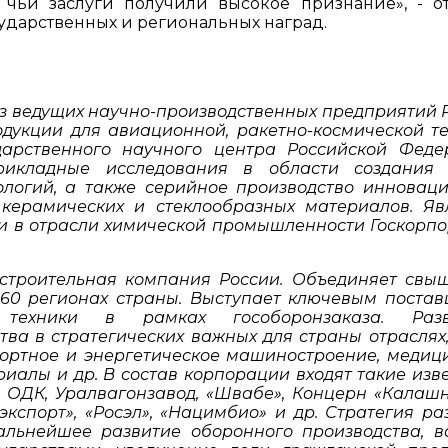
 чьи заслуги получили высокое признание», - о
дарственных и региональных наград.
 из ведущих научно-производственных предприятий 
дукции для авиационной, ракетно-космической те
ударственного научного центра Российской Феде
рикладные исследования в области создания 
ологий, а также серийное производство инновац
керамических и стеклообразных материалов. Яв
и в отрасли химической промышленности Госкорп
строительная компания России. Объединяет свы
 60 регионах страны. Выступает ключевым поста
техники в рамках гособоронзаказа. Разв
ва в стратегических важных для страны отраслях,
портное и энергетическое машиностроение, медиц
иалы и др. В состав корпорации входят такие изв
, ОДК, Уралвагонзавод, «Швабе», Концерн «Калашн
кспорт», «Росэл», «Нацимбио» и др. Стратегия ра
льнейшее развитие оборонного производства, в