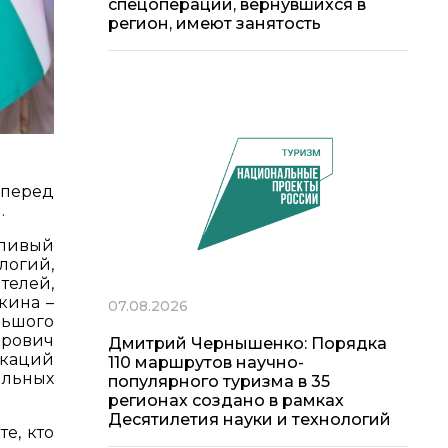
спецоперации, вернувшихся в
регион, имеют занятость
 перед
.
тливый
логий,
телей,
кина –
07.08.2026
льшого
орович
Дмитрий Чернышенко: Порядка
икаций
110 маршрутов научно-
ильных
популярного туризма в 35
регионах создано в рамках
Десятилетия науки и технологий
е, кто