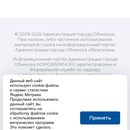
© 2009-2026 Администрация города Обнинска.
При полном, либо частичном использовании
материалов ссылка на информационный портал
Администрации города Обнинска обязательна.
Информационный портал Администрации города
Обнинска ADMOBNINSK.RU зарегистрирован в
Федеральной службе по надзору
в сфере связи, информационных технологий
и массовых коммуникаций (Роскомнадзор) 24 июля
Данный веб-сайт
2018 года.
использует cookie-файлы
и сервис статистики
Свидетельство о регистрации Эл № ФС77-73321
Яндекс.Метрика.
Продолжая использовать
Учредитель: Администрация (исполнительно-
данный сайт, вы
распорядительный орган) городского округа "Город
соглашаетесь на
Обнинск". Главный редактор: Байкова Е.А.
обработку файлов cookie
Адрес электронной почты Редакции:
Принять
с использованием
redactor@admobninsk.ru
метрических программ.
Телефон Редакции: +7 (484) 395-85-85
Это поможет сделать