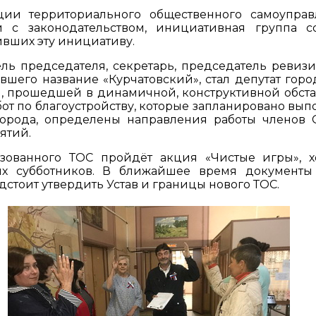
ии территориального общественного самоуправ
и с законодательством, инициативная группа с
вших эту инициативу.
ль председателя, секретарь, председатель ревиз
шего название «Курчатовский», стал депутат горо
, прошедшей в динамичной, конструктивной обста
т по благоустройству, которые запланировано вып
орода, определены направления работы членов С
ятий.
азованного ТОС пройдёт акция «Чистые игры», 
х субботников. В ближайшее время документы
стоит утвердить Устав и границы нового ТОС.