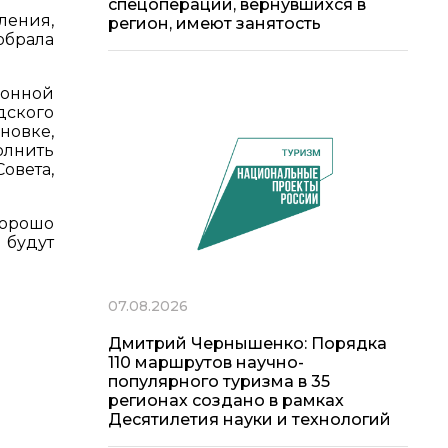
спецоперации, вернувшихся в
ления,
регион, имеют занятость
обрала
ионной
дского
новке,
олнить
овета,
хорошо
 будут
07.08.2026
Дмитрий Чернышенко: Порядка
110 маршрутов научно-
популярного туризма в 35
регионах создано в рамках
Десятилетия науки и технологий