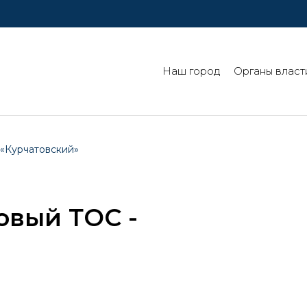
Наш город
Органы власт
 «Курчатовский»
овый ТОС -