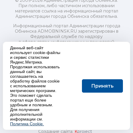
© 2009-2026 Администрация города Обнинска.
При полном, либо частичном использовании
материалов ссылка на информационный портал
Администрации города Обнинска обязательна.
Информационный портал Администрации города
Обнинска ADMOBNINSK.RU зарегистрирован в
Федеральной службе по надзору
в сфере связи, информационных технологий
и массовых коммуникаций (Роскомнадзор) 24 июля
Данный веб-сайт
2018 года.
использует cookie-файлы
и сервис статистики
Свидетельство о регистрации Эл № ФС77-73321
Яндекс.Метрика.
Продолжая использовать
Учредитель: Администрация (исполнительно-
данный сайт, вы
распорядительный орган) городского округа "Город
соглашаетесь на
Обнинск". Главный редактор: Байкова Е.А.
обработку файлов cookie
Адрес электронной почты Редакции:
Принять
с использованием
redactor@admobninsk.ru
метрических программ.
Телефон Редакции: +7 (484) 395-85-85
Это поможет сделать
Настоящий ресурс содержит материалы 18+
портал еще более
Политика в отношении обработки персональных
удобным и полезным.
Для получения
данных
дополнительной
информации см.
Политика Cookie.
Создание сайта:
K
project