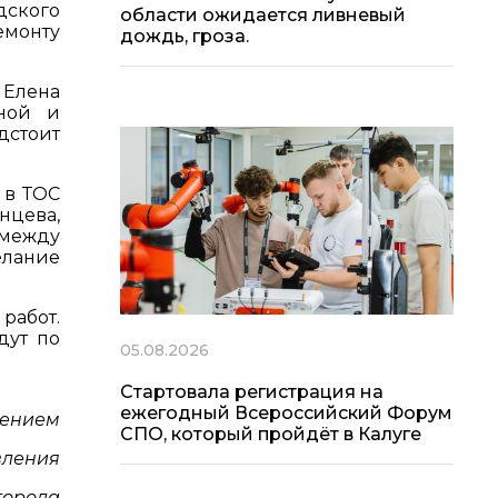
дского
области ожидается ливневый
емонту
дождь, гроза.
 Елена
ной и
дстоит
 в ТОС
нцева,
 между
елание
работ.
дут по
05.08.2026
Стартовала регистрация на
ежегодный Всероссийский Форум
лением
СПО, который пройдёт в Калуге
вления
города