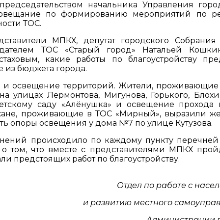
председательством начальника Управления горо
совещание по формированию мероприятий по р
ости ТОС.
ставители МПКХ, депутат городского Собрания
дателем ТОС «Старый город» Натальей Кошки
аховым, какие работы по благоустройству пре
е из бюджета города.
ов и освещение территорий. Жители, проживающие
на улицах Лермонтова, Мигунова, Горького, Блохи
етскому саду «Алёнушка» и освещение прохода
жане, проживающие в ТОС «Мирный», выразили ж
ить опоры освещения у дома №7 по улице Кутузова.
нений происходило по каждому пункту перечней 
о том, что вместе с представителями МПКХ прой
али предстоящих работ по благоустройству.
Отдел по работе с насе
и развитию местного самоупра
Администрации 