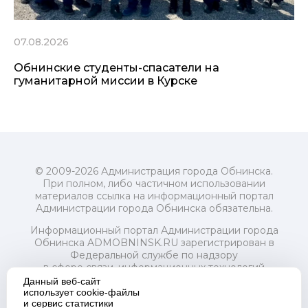
07.08.2026
Обнинские студенты-спасатели на
гуманитарной миссии в Курске
© 2009-2026 Администрация города Обнинска.
При полном, либо частичном использовании
материалов ссылка на информационный портал
Администрации города Обнинска обязательна.
Информационный портал Администрации города
Обнинска ADMOBNINSK.RU зарегистрирован в
Федеральной службе по надзору
в сфере связи, информационных технологий
и массовых коммуникаций (Роскомнадзор) 24 июля
Данный веб-сайт
2018 года.
использует cookie-файлы
и сервис статистики
Свидетельство о регистрации Эл № ФС77-73321