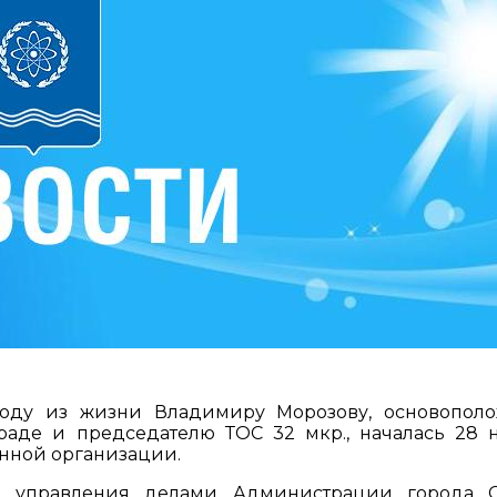
оду из жизни Владимиру Морозову, основопол
раде и председателю ТОС 32 мкр., началась 28 
нной организации.
к управления делами Администрации города 