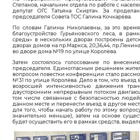
Степанов, начальник отдела по работе с насе
депутат ОГС Татьяна Скиртач. За проделан
председателя Совета ТОС Галина Кочкарёва.
По словам Галины Николаевны, за это врем
благоустройство Гурьяновского леса, в р
среды» в нескольких дворах построены детс
дворах домов на пр.Маркса, 20,36,44, пр.Лени
во дворе дома №19 по улице Королёва.
Затем состоялось голосование по внесени
председателя. Единогласным решением жител
вопросом повестки конференции стало рассм
№31 по улице Королёва. Дело в том, что въез
возросшей интенсивностью движения транс
двусторонним непрерывным потоком двигающи
том числе связанные с безопасностью людей
данном месте и перенести въезд в другое мес
для того, чтобы начать работу по этому вопрос
значительно меньше), затем на основе сущес
будет осуществить его в рамках средств, выдел