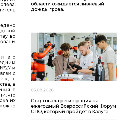
области ожидается ливневый
олева,
дождь, гроза.
титель
ведено
одской
тву во
рованы
 и его
ледним
 №27 и
вязи с
оезд с
тва, в
ения в
05.08.2026
и, что
пока их
Стартовала регистрация на
 можно
ежегодный Всероссийский Форум
СПО, который пройдёт в Калуге