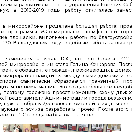
лением и развитию местного управления Евгения Соб
ную в 2016-2019 годы работу отчиталась замес
я в микрорайоне проделана большая работа: про
амках программы «Формирование комфортной гор
кие площадки, выполнены работы по благоустройс
на, 130. В следующем году подобные работы заплани
ю изменения в Устав ТОС, выборы Совета ТОС
ей микрорайона им стала Галина Кочкарёва. Пос
отрение обращение граждан, проживающих в домах
д в микрорайон находится между этими домами и в с
порта фактически образовался транзитный пр
хся по нему машин. Это создаёт большие неудобс
, поэтому горожане просят изменить схему движ
то. Представители Администрации города разъяснил
у, нужно собрать 2/3 голосов жителей этих домов (
твующего эскиза разработать проект. После этого
яемых ТОС города на благоустройство.