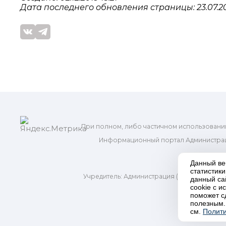
Дата последнего обновления страницы: 23.07.20
При полном, либо частичном использовани
Информационный портал Администрац
и м
Данный ве
статистик
Учредитель: Администрация (исполнительно
данный са
Адр
cookie с 
поможет с
полезным.
П
см.
Полити