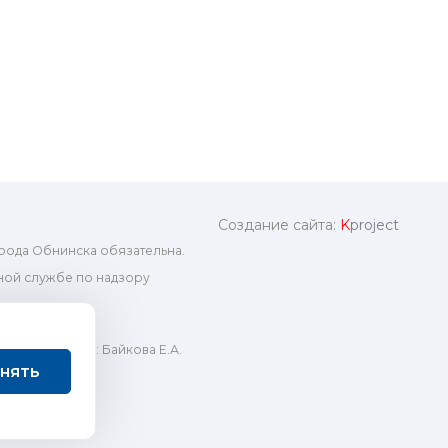
Создание сайта:
K
project
рода Обнинска обязательна.
ой службе по надзору
ный редактор: Байкова Е.А.
нять