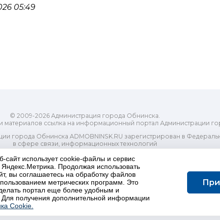
26 05:49
© 2009-2026 Администрация города Обнинска.
и материалов ссылка на информационный портал Администрации го
ии города Обнинска ADMOBNINSK.RU зарегистрирован в Федеральн
в сфере связи, информационных технологий
ассовых коммуникаций (Роскомнадзор) 24 июля 2018 года.
б-сайт использует cookie-файлы и сервис
Свидетельство о регистрации Эл № ФС77-73321
и Яндекс.Метрика. Продолжая использовать
-распорядительный орган) городского округа "Город Обнинск". Глав
йт, вы соглашаетесь на обработку файлов
ес электронной почты Редакции: redactor@admobninsk.ru
При
использованием метрических программ. Это
Телефон Редакции: +7 (484) 395-85-85
делать портал еще более удобным и
Настоящий ресурс содержит материалы 18+
 Для получения дополнительной информации
олитика в отношении обработки персональных данных
ка Cookie.