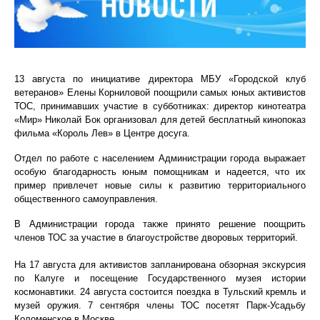
13 августа по инициативе директора МБУ «Городской клуб
ветеранов» Елены Корниловой поощрили самых юных активистов
ТОС, принимавших участие в субботниках:
д
иректор
к
инотеатра
«
М
ир
»
Никола
й
Бок организова
л
для детей бесплатный кинопоказ
фильма «Король Лев» в Центре досуга.
Отдел по работе с населением Администрации города выражает
особую благодарность юным помощникам и надеется, что их
пример привлечет новые силы к развитию территориального
общественного самоуправления.
В Администрации города также принято решение поощрить
членов ТОС за участие в благоустройстве дворовых территорий.
На 17 августа для активистов запланирована обзорная экскурсия
по Калуге и посещение Государственного музея истории
космонавтики. 24 августа состоится поездка в Тульский кремль и
музей оружия. 7 сентября члены ТОС посетят Парк-Усадьбу
Коломенское в Москве.