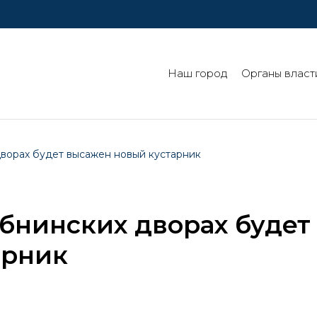
Наш город
Органы власт
дворах будет высажен новый кустарник
Обнинских дворах будет
арник