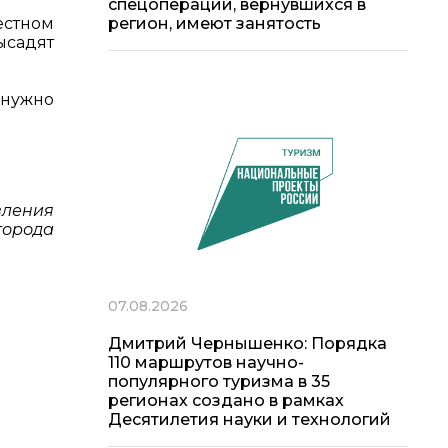
спецоперации, вернувшихся в
естном
регион, имеют занятость
ысадят
 нужно
вления
города
07.08.2026
Дмитрий Чернышенко: Порядка
110 маршрутов научно-
популярного туризма в 35
регионах создано в рамках
Десятилетия науки и технологий