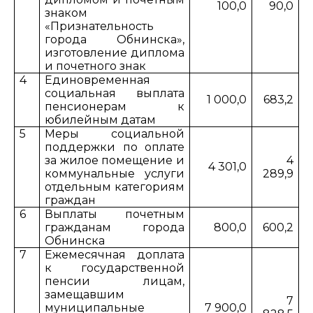
100,0
90,0
знаком
«Признательность
города Обнинска»,
изготовление диплома
и почетного знак
4
Единовременная
социальная выплата
1 000,0
683,2
пенсионерам к
юбилейным датам
5
Меры социальной
поддержки по оплате
за жилое помещение и
4
4 301,0
коммунальные услуги
289,9
отдельным категориям
граждан
6
Выплаты почетным
гражданам города
800,0
600,2
Обнинска
7
Ежемесячная доплата
к государственной
пенсии лицам,
замещавшим
7
муниципальные
7 900,0