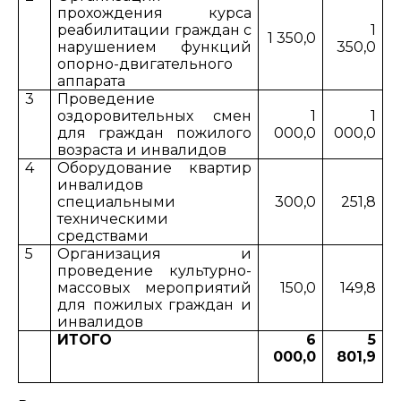
прохождения курса
реабилитации граждан с
1
1 350,0
нарушением функций
350,0
опорно-двигательного
аппарата
3
Проведение
оздоровительных смен
1
1
для граждан пожилого
000,0
000,0
возраста и инвалидов
4
Оборудование квартир
инвалидов
специальными
300,0
251,8
техническими
средствами
5
Организация и
проведение культурно-
массовых мероприятий
150,0
149,8
для пожилых граждан и
инвалидов
ИТОГО
6
5
000,0
801,9