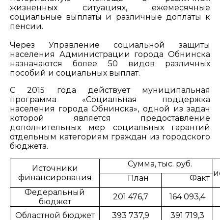
жизненных ситуациях, ежемесячные
социальные выплаты и различные доплаты к
пенсии.
Через Управление социальной защиты
населения Администрации города Обнинска
назначаются более 50 видов различных
пособий и социальных выплат.
С 2015 года действует муниципальная
программа «Социальная поддержка
населения города Обнинска», одной из задач
которой является предоставление
дополнительных мер социальных гарантий
отдельным категориям граждан из городского
бюджета.
Сумма, тыс. руб.
Источники
и
финансирования
План
Факт
Федеральный
201 476,7
164 093,4
бюджет
Областной бюджет
393 737,9
391 719,3