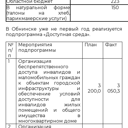
Областной бюджет
223
В натуральной форме
150
(талоны на хлеб,
парикмахерские услуги)
В Обнинске уже не первый год реализуется
подпрограмма «Доступная среда».
№
Мероприятия
План
Факт
п/
подпрограммы
п
1
Организация
беспрепятственного
доступа инвалидов и
маломобильных граждан
к объектам городской
3
3
инфраструктуры и
200,0
050,3
обеспечение условий
доступности для
инвалидов жилых
помещений и общего
имущества в
многоквартирном доме
2
Организация