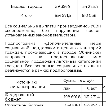
Бюджет города
59 356,9
54 225,4
Итого:
654 571,5
610 038,1
Все социальные выплаты производились УСЗН
своевременно, без нарушения сроков,
установленных законодательством.
Подпрограмма «Дополнительные меры
социальной поддержки отдельных категорий
граждан, проживающих в городе Обнинске»
направлена на предоставление мер
социальной поддержки льготным категориям
граждан. Все основные социальные выплаты
реализуются в рамках подпрограммы.
Сумма, тыс. руб.
Источники
финансирования
и
План
Факт
Федеральный
198 601,8
161 271,4
бюджет
Областной бюджет
369 106,1
364 954,2