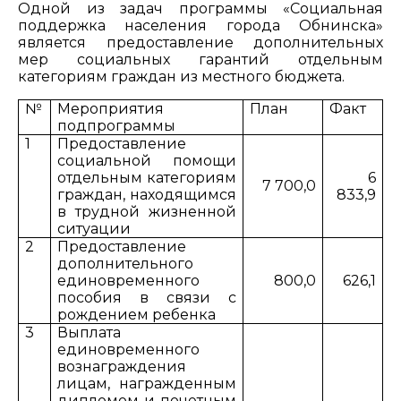
Одной из задач программы «Социальная
поддержка населения города Обнинска»
является предоставление дополнительных
мер социальных гарантий отдельным
категориям граждан из местного бюджета.
№
Мероприятия
План
Факт
подпрограммы
1
Предоставление
социальной помощи
отдельным категориям
6
7 700,0
граждан, находящимся
833,9
в трудной жизненной
ситуации
2
Предоставление
дополнительного
единовременного
800,0
626,1
пособия в связи с
рождением ребенка
3
Выплата
единовременного
вознаграждения
лицам, награжденным
дипломом и почетным