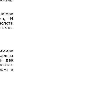
жизнь.
натора
н, - И
олота!
ть что-
димира
таршая
ли два
онза».
ром» в