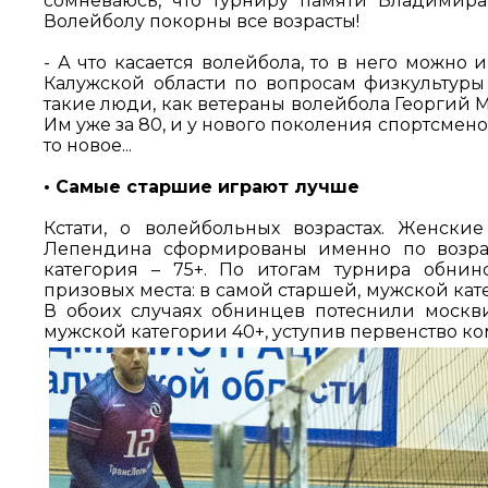
сомневаюсь, что турниру памяти Владимира
Волейболу покорны все возрасты!
- А что касается волейбола, то в него можно 
Калужской области по вопросам физкультуры
такие люди, как ветераны волейбола Георгий М
Им уже за 80, и у нового поколения спортсмено
то новое...
• Самые старшие играют лучше
Кстати, о волейбольных возрастах. Женск
Лепендина сформированы именно по возрас
категория – 75+. По итогам турнира обни
призовых места: в самой старшей, мужской кат
В обоих случаях обнинцев потеснили москв
мужской категории 40+, уступив первенство к