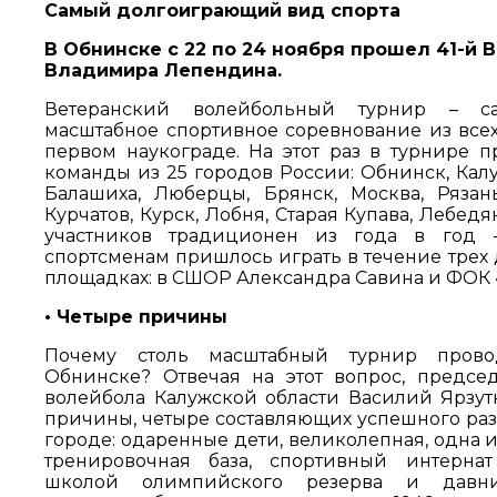
Самый долгоиграющий вид спорта
В Обнинске с 22 по 24 ноября прошел 41-й
Владимира Лепендина.
Ветеранский волейбольный турнир – с
масштабное спортивное соревнование из всех
первом наукограде. На этот раз в турнире п
команды из 25 городов России: Обнинск, Калуг
Балашиха, Люберцы, Брянск, Москва, Рязань
Курчатов, Курск, Лобня, Старая Купава, Лебед
участников традиционен из года в год 
спортсменам пришлось играть в течение трех 
площадках: в СШОР Александра Савина и ФОК 
• Четыре причины
Почему столь масштабный турнир пров
Обнинске? Отвечая на этот вопрос, предсе
волейбола Калужской области Василий Ярзут
причины, четыре составляющих успешного раз
городе: одаренные дети, великолепная, одна 
тренировочная база, спортивный интерна
школой олимпийского резерва и давни