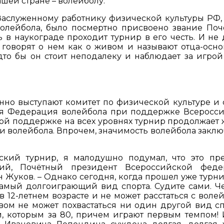
шей стране – волейболу.
Заслуженному работнику физической культуры РФ,
олейбола, было посмертно присвоено звание Поч
в наукограде проходит турнир в его честь. И не 
говорят о нем как о живом и называют отца-осно
дто бы он стоит неподалеку и наблюдает за игрой
но выступают комитет по физической культуре и 
ая Федерация волейбола при поддержке Всеросс
ой поддержке на всех уровнях турнир продолжает 
и волейбола. Впрочем, значимость волейбола заклю
ский турнир, я малодушно подумал, что это пре
ний, Почётный президент Всероссийской феде
 Жуков. – Однако сегодня, когда прошел уже турнир
самый долгоиграющий вид спорта. Судите сами. Ч
12-летнем возрасте и не может расстаться с воле
ом не может похвастаться ни один другой вид сп
, которым за 80, причем играют первым темпом! 