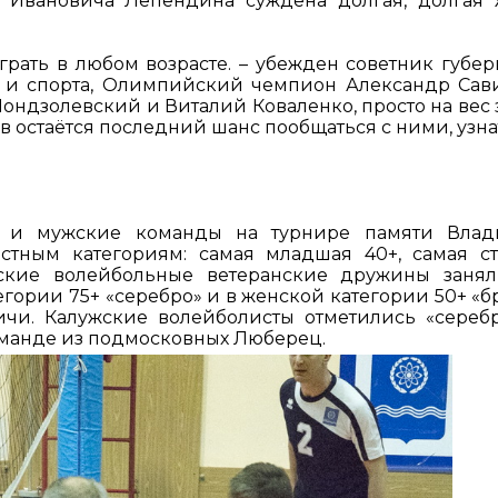
 Ивановича Лепендина суждена долгая, долгая 
играть в любом возрасте. – убежден советник губер
 и спорта, Олимпийский чемпион Александр Сави
ондзолевский и Виталий Коваленко, просто на вес з
в остаётся последний шанс пообщаться с ними, узна
ие и мужские команды на турнире памяти Вла
тным категориям: самая младшая 40+, самая с
нские волейбольные ветеранские дружины заня
егории 75+ «серебро» и в женской категории 50+ «бр
ичи. Калужские волейболисты отметились «сереб
оманде из подмосковных Люберец.