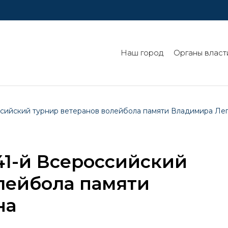
Наш город
Органы власт
сийский турнир ветеранов волейбола памяти Владимира Ле
41-й Всероссийский
лейбола памяти
на