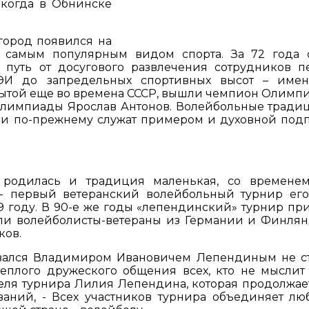
 когда в Обнинске
 город появился на
м самым популярным видом спорта. За 72 года 
путь от досугового развлечения сотрудников п
ЭИ до запредельных спортивных высот – имен
рытой еще во времена СССР, вышли чемпион Олимп
Олимпиады Ярослав Антонов. Волейбольные тради
ь и по-прежнему служат примером и духовной под
родилась и традиция маленькая, со времене
- первый ветеранский волейбольный турнир его
 году. В 90-е же годы «лепендинский» турнир пр
ли волейболисты-ветераны из Германии и Финлян
ков.
ывался Владимиром Ивановичем Лепендиным не с
еплого дружеского общения всех, кто не мыслит
теля турнира Лилия Лепендина, которая продолжае
ваний, - Всех участников турнира объединяет лю