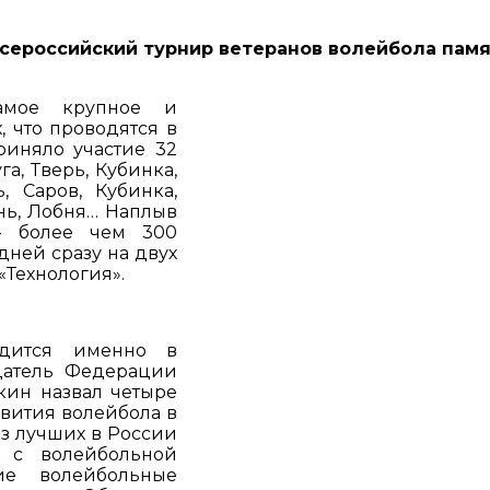
 Всероссийский турнир ветеранов волейбола пам
амое крупное и
, что проводятся в
риняло участие 32
а, Тверь, Кубинка,
, Саров, Кубинка,
янь, Лобня… Наплыв
- более чем 300
дней сразу на двух
«Технология».
одится именно в
датель Федерации
кин назвал четыре
вития волейбола в
из лучших в России
т с волейбольной
е волейбольные