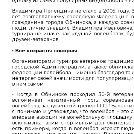
одному из самых популярных видов спорта в на
Владимира Лепендина не стало в 2005 году. 
лет возглавлявшему городскую Федерацию в
гражданина города Обнинска, а каждую осень 
люди, лично знавшие Владимира Ивановича, 
турнира не иначе как «душой волейбола», бу
друзей-ветеранов.
• Все возрасты покорны
Организаторами турнира ветеранов традицион
городской Администрации, а также обнинск
федерации волейбола – именно благодаря так
не теряет своей значимости для популяризаци
в нем самом.
- Когда в Обнинске проходил 30-й ветеран
вспоминает неизменный гость соревнова
волейбола, заслуженный тренер СССР Валентин
я понимаю и утверждаю, что волейбол – это 
впервые выходит на волейбольную площадку в 
всю жизнь. Таким спортивным долгожительств
есть примеры, когда в волейбол играют люди