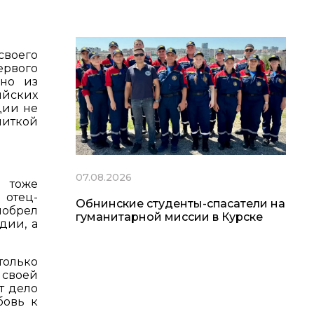
своего
ервого
но из
ийских
ции не
питкой
07.08.2026
м тоже
 отец-
Обнинские студенты-спасатели на
иобрел
гуманитарной миссии в Курске
дии, а
только
 своей
т дело
бовь к