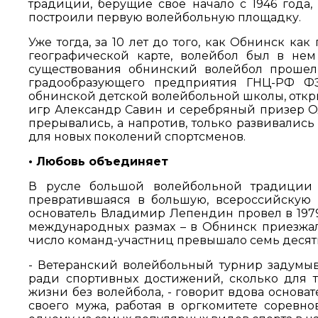
традиции, берущие свое начало с 1946 года,
построили первую волейбольную площадку.
Уже тогда, за 10 лет до того, как Обнинск как
географической карте, волейбол был в не
существования обнинский волейбол прошел 
градообразующего предприятия ГНЦ-РФ Ф
обнинской детской волейбольной школы, отк
игр Александр Савин и серебряный призер 
прерывались, а напротив, только развивалис
для новых поколений спортсменов.
• Любовь объединяет
В русле большой волейбольной традиции 
превратившаяся в большую, всероссийскую 
основатель Владимир Лепендин провел в 1979
международных размах – в Обнинск приезжа
число команд-участниц превышало семь десят
- Ветеранский волейбольный турнир задум
ради спортивных достижений, сколько для т
жизни без волейбола, - говорит вдова основа
своего мужа, работая в оргкомитете соревно