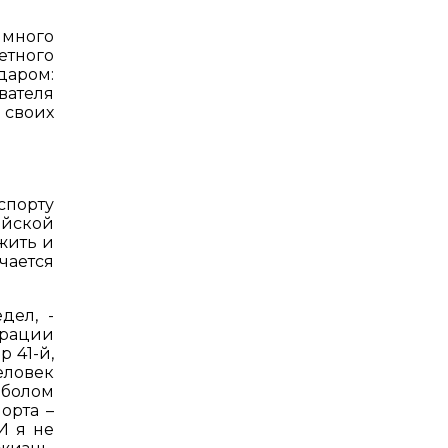
 много
етного
даром:
вателя
 своих
спорту
ийской
жить и
чается
дел, -
рации
 41-й,
еловек
йболом
орта –
И я не