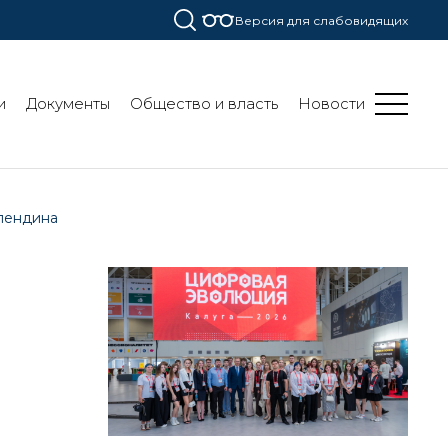
Версия для слабовидящих
и
Документы
Общество и власть
Новости
пендина