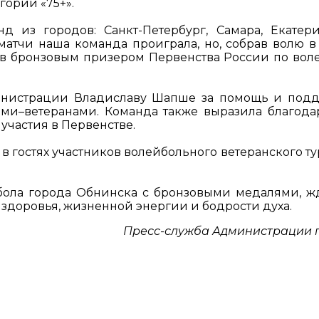
гории «75+».
 из городов: Санкт-Петербург, Самара, Екатери
тчи наша команда проиграла, но, собрав волю в 
тав бронзовым призером Первенства России по вол
министрации Владиславу Шапше за помощь и под
ами–ветеранами. Команда также выразила благода
участия в Первенстве.
 в гостях участников волейбольного ветеранского ту
бола города Обнинска с бронзовыми медалями, ж
здоровья, жизненной энергии и бодрости духа.
Пресс-служба Администрации 