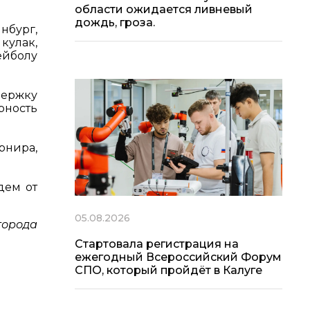
области ожидается ливневый
дождь, гроза.
нбург,
кулак,
ейболу
держку
рность
рнира,
дем от
05.08.2026
города
Стартовала регистрация на
ежегодный Всероссийский Форум
СПО, который пройдёт в Калуге