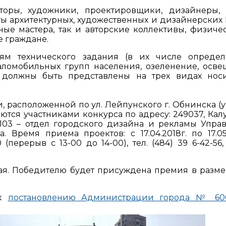
кторы, художники, проектировщики, дизайнеры,
ы архитектурных, художественных и дизайнерских 
ные мастера, так и авторские коллективы, физиче
 граждане.
иям технического задания (в их числе опреде
ломобильных групп населения, озеленение, осве
 должны быть представлены на трех видах нос
, расположенной по ул. Лейпунского г. Обнинска (у
яются участниками конкурса по адресу: 249037, Кал
аб. 103 – отдел городского дизайна и рекламы Упра
Время приема проектов: с 17.04.2018г. по 17.05.
перерыв с 13-00 до 14-00), тел. (484) 39 6-42-56,
мая. Победителю будет присуждена премия в разме
 к
постановлению Администрации города № 60