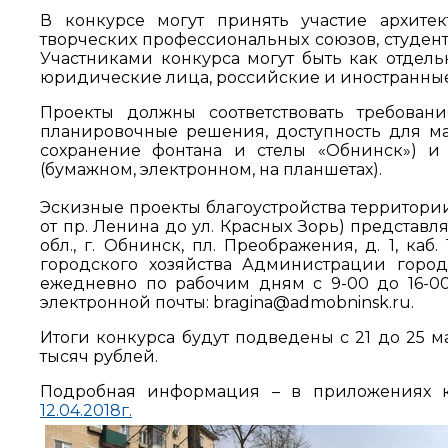
В конкурсе могут принять участие архите
творческих профессиональных союзов, студент
Участниками конкурса могут быть как отдель
юридические лица, российские и иностранные
Проекты должны соответствовать требован
планировочные решения, доступность для ма
сохранение фонтана и стелы «Обнинск») и
(бумажном, электронном, на планшетах).
Эскизные проекты благоустройства территории
от пр. Ленина до ул. Красных Зорь) представл
обл., г. Обнинск, пл. Преображения, д. 1, к
городского хозяйства Администрации города. 
ежедневно по рабочим дням с 9-00 до 16-00 (
электронной почты: bragina@admobninsk.ru.
Итоги конкурса будут подведены с 21 до 25 
тысяч рублей.
Подробная информация – в приложениях
12.04.2018г.