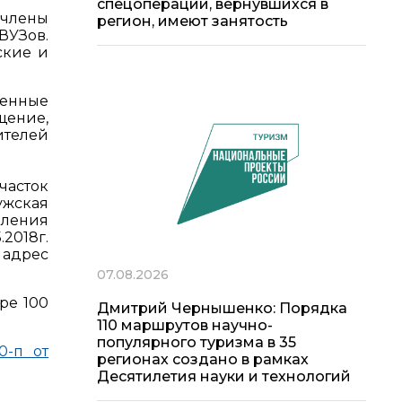
спецоперации, вернувшихся в
 члены
регион, имеют занятость
ВУЗов.
ские и
ленные
щение,
ителей
часток
ужская
вления
2018г.
 адрес
07.08.2026
ре 100
Дмитрий Чернышенко: Порядка
110 маршрутов научно-
популярного туризма в 35
0-п от
регионах создано в рамках
Десятилетия науки и технологий