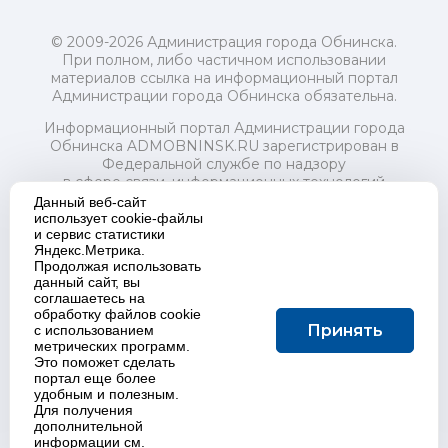
© 2009-2026 Администрация города Обнинска.
При полном, либо частичном использовании
материалов ссылка на информационный портал
Администрации города Обнинска обязательна.
Информационный портал Администрации города
Обнинска ADMOBNINSK.RU зарегистрирован в
Федеральной службе по надзору
в сфере связи, информационных технологий
и массовых коммуникаций (Роскомнадзор) 24 июля
Данный веб-сайт
2018 года.
использует cookie-файлы
и сервис статистики
Свидетельство о регистрации Эл № ФС77-73321
Яндекс.Метрика.
Продолжая использовать
Учредитель: Администрация (исполнительно-
данный сайт, вы
распорядительный орган) городского округа "Город
соглашаетесь на
Обнинск". Главный редактор: Байкова Е.А.
обработку файлов cookie
Адрес электронной почты Редакции:
Принять
с использованием
redactor@admobninsk.ru
метрических программ.
Телефон Редакции: +7 (484) 395-85-85
Это поможет сделать
Настоящий ресурс содержит материалы 18+
портал еще более
Политика в отношении обработки персональных
удобным и полезным.
Для получения
данных
дополнительной
информации см.