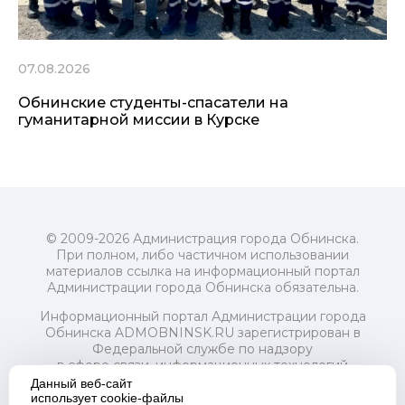
07.08.2026
Обнинские студенты-спасатели на
гуманитарной миссии в Курске
© 2009-2026 Администрация города Обнинска.
При полном, либо частичном использовании
материалов ссылка на информационный портал
Администрации города Обнинска обязательна.
Информационный портал Администрации города
Обнинска ADMOBNINSK.RU зарегистрирован в
Федеральной службе по надзору
в сфере связи, информационных технологий
и массовых коммуникаций (Роскомнадзор) 24 июля
Данный веб-сайт
2018 года.
использует cookie-файлы