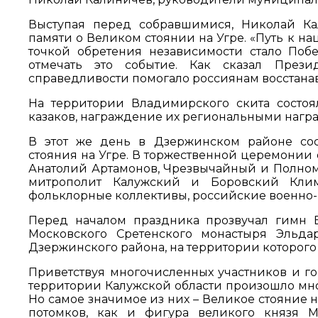
Выступая перед собравшимися, Николай Ка
памяти о Великом стоянии на Угре. «Путь к н
точкой обретения независимости стало Побе
отмечать это событие. Как сказал Прези
справедливости помогало россиянам восстанавл
На территории Владимирского скита состо
казаков, награждение их региональными нагр
В этот же день в Дзержинском районе сос
стояния на Угре. В торжественной церемонии 
Анатолий Артамонов, Чрезвычайный и Полном
митрополит Калужский и Боровский Климе
фольклорные коллективы, российские военно-
Перед началом праздника прозвучал гимн 
Московского Сретенского монастыря Эльда
Дзержинского района, на территории которог
Приветствуя многочисленных участников и го
территории Калужской области произошло мно
Но самое значимое из них – Великое стояние н
потомков, как и фигура великого князя М