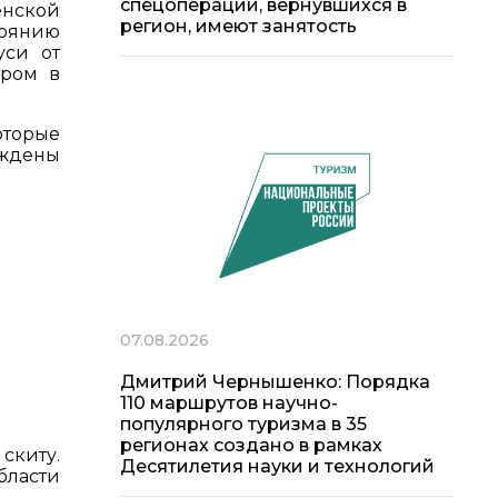
спецоперации, вернувшихся в
енской
регион, имеют занятость
тоянию
уси от
тром в
оторые
аждены
07.08.2026
Дмитрий Чернышенко: Порядка
110 маршрутов научно-
популярного туризма в 35
регионах создано в рамках
скиту.
Десятилетия науки и технологий
бласти