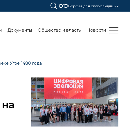
Версия для слабовидящих
и
Документы
Общество и власть
Новости
еке Угре 1480 года
 на