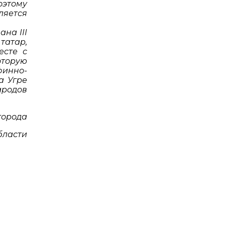
оэтому
ляется
на III
татар,
есте с
оторую
финно-
а Угре
ародов
города
бласти