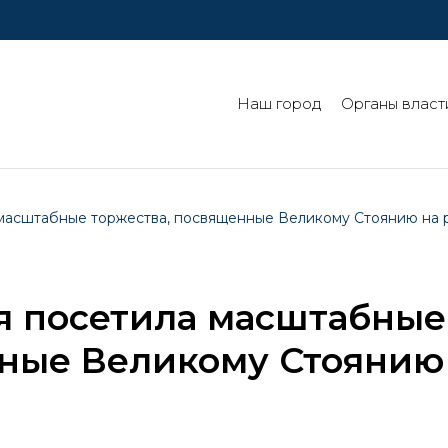
Наш город
Органы власт
масштабные торжества, посвященные Великому Стоянию на р
я посетила масштабные
нные Великому Стоянию