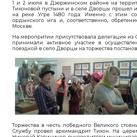
1 и 2 июля в Дзержинском районе на терри
Тихоновой пустыни и в селе Дворцы прошел 
на реке Угре 1480 года. Именно с этим с
ордынского ига и, соответственно, обретен
Москве.
На меропритии присутствовала делегация из 
принимали активное участие в осуществле
поездкой в село Дворцы на торжества постан
Торжества в честь победного Великого стоян
Службу провел архимандрит Тихон. На церем
Николай Калиничев, руководители муниципалит