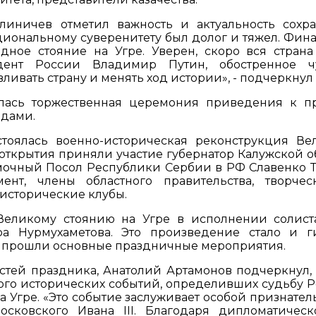
линичев отметил важность и актуальность сохр
ациональному суверенитету был долог и тяжел. Фин
дное стояние на Угре. Уверен, скоро вся страна
дент России Владимир Путин, обостренное ч
ивать страну и менять ход истории», - подчеркнул 
ялась торжественная церемония приведения к п
адами.
тоялась военно-историческая реконструкция Ве
открытия приняли участие губернатор Калужской о
очный Посол Республики Сербии в РФ Славенко Т
нт, члены областного правительства, творче
исторические клубы.
Великому стоянию на Угре в исполнении солист
ра Нурмухаметова. Это произведение стало и 
о прошли основные праздничные мероприятия.
стей праздника, Анатолий Артамонов подчеркнул, 
го исторических событий, определивших судьбу Р
а Угре. «Это событие заслуживает особой признател
осковского Ивана III. Благодаря дипломатичес