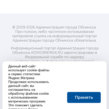
© 2009-2026 Администрация города Обнинска.
При полном, либо частичном использовании
материалов ссылка на информационный портал
Администрации города Обнинска обязательна.
Информационный портал Администрации города
Обнинска ADMOBNINSK.RU зарегистрирован в
Федеральной службе по надзору
в сфере связи, информационных технологий
и массовых коммуникаций (Роскомнадзор) 24 июля
Данный веб-сайт
2018 года.
использует cookie-файлы
и сервис статистики
Свидетельство о регистрации Эл № ФС77-73321
Яндекс.Метрика.
Продолжая использовать
Учредитель: Администрация (исполнительно-
данный сайт, вы
распорядительный орган) городского округа "Город
соглашаетесь на
Обнинск". Главный редактор: Байкова Е.А.
обработку файлов cookie
Адрес электронной почты Редакции:
Принять
с использованием
redactor@admobninsk.ru
метрических программ.
Телефон Редакции: +7 (484) 395-85-85
Это поможет сделать
Настоящий ресурс содержит материалы 18+