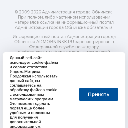
© 2009-2026 Администрация города Обнинска.
При полном, либо частичном использовании
материалов ссылка на информационный портал
Администрации города Обнинска обязательна.
Информационный портал Администрации города
Обнинска ADMOBNINSK.RU зарегистрирован в
Федеральной службе по надзору
в сфере связи, информационных технологий
и массовых коммуникаций (Роскомнадзор) 24 июля
Данный веб-сайт
2018 года.
использует cookie-файлы
и сервис статистики
Свидетельство о регистрации Эл № ФС77-73321
Яндекс.Метрика.
Продолжая использовать
Учредитель: Администрация (исполнительно-
данный сайт, вы
распорядительный орган) городского округа "Город
соглашаетесь на
Обнинск". Главный редактор: Байкова Е.А.
обработку файлов cookie
Адрес электронной почты Редакции:
Принять
с использованием
redactor@admobninsk.ru
метрических программ.
Телефон Редакции: +7 (484) 395-85-85
Это поможет сделать
Настоящий ресурс содержит материалы 18+
портал еще более
Политика в отношении обработки персональных
удобным и полезным.
Для получения
данных
дополнительной
информации см.