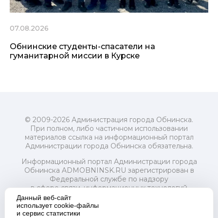
07.08.2026
Обнинские студенты-спасатели на
гуманитарной миссии в Курске
© 2009-2026 Администрация города Обнинска.
При полном, либо частичном использовании
материалов ссылка на информационный портал
Администрации города Обнинска обязательна.
Информационный портал Администрации города
Обнинска ADMOBNINSK.RU зарегистрирован в
Федеральной службе по надзору
в сфере связи, информационных технологий
и массовых коммуникаций (Роскомнадзор) 24 июля
Данный веб-сайт
2018 года.
использует cookie-файлы
и сервис статистики
Свидетельство о регистрации Эл № ФС77-73321