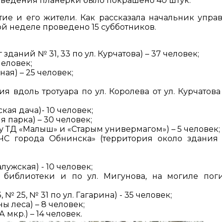
оведения планерки было покрашено 40 штук.
ие и его жители. Как рассказала начальник упра
й неделе проведено 15 субботников.
зданий № 31, 33 по ул. Курчатова) – 37 человек;
человек;
ая) – 25 человек;
 вдоль тротуара по ул. Королева от ул. Курчатова 
ая дача)- 10 человек;
 парка) – 30 человек;
 ТД «Малыш» и «Старым универмагом») – 5 человек;
С города Обнинска» (территория около здания 
лужская) - 10 человек;
о библиотеки и по ул. Мигунова, на могиле по
, № 25, № 31 по ул. Гагарина) - 35 человек;
ы леса) – 8 человек;
мкр.) – 14 человек.