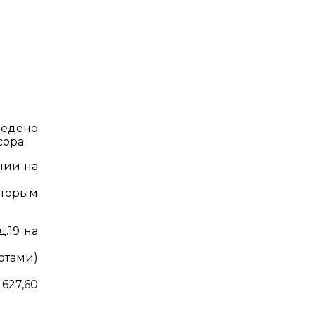
ведено
сора.
нии на
оторым
.19 на
ртами)
627,60