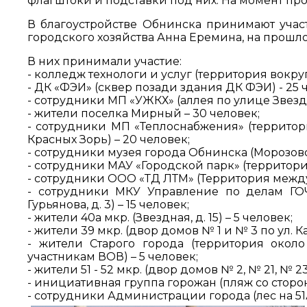
флагштоки и подставки под них. На момент пр
В благоустройстве Обнинска принимают участ
городского хозяйства Анна Еремина, на прошло
В них принимали участие:
- колледж технологи и услуг (территория вокруг 
- ДК «ФЭИ» (сквер позади здания ДК ФЭИ) - 25 
- сотрудники МП «УЖКХ» (аллея по улице Звездн
- жители поселка Мирный – 30 человек;
- сотрудники МП «Теплоснабжения» (территория
Красных Зорь) – 20 человек;
- сотрудники музея города Обнинска (Морозовск
- сотрудники МАУ «Городской парк» (территория
- сотрудники ООО «ТД ЛТМ» (Территория между
- сотрудники МКУ Управление по делам ГОЧ
Гурьянова, д. 3) – 15 человек;
- жители 40а мкр. (Звездная, д. 15) – 5 человек;
- жители 39 мкр. (двор домов № 1 и № 3 по ул. Ка
- жители Старого города (территория окол
участникам ВОВ) – 5 человек;
- жители 51 - 52 мкр. (двор домов № 2, № 21, № 23
- инициативная группа горожан (пляж со сторон
- сотрудники Администрации города (лес на 51А 