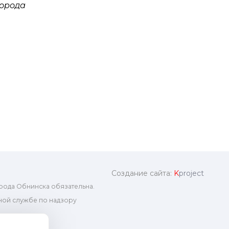
города
Создание сайта:
K
project
рода Обнинска обязательна.
ой службе по надзору