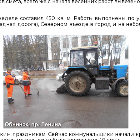
в смета, всего же с начала весенних работ вывезен
еделе составил 450 кв. м. Работы выполнены по 
окадная дорога), Северном въезде в город и на неб
йским праздникам. Сейчас коммунальщики начали к