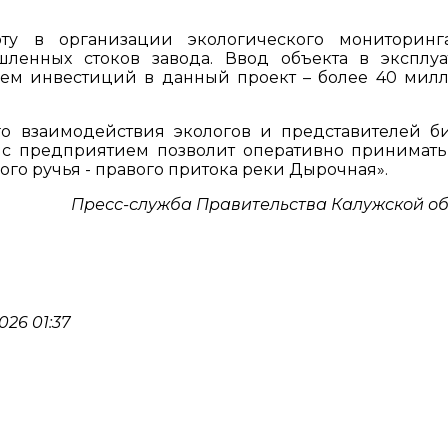
оту в организации экологического мониторин
шленных стоков завода. Ввод объекта в эксплу
ъем инвестиций в данный проект – более 40 мил
о взаимодействия экологов и представителей би
о с предприятием позволит оперативно принимат
го ручья - правого притока реки Дырочная».
Пресс-служба Правительства Калужской о
26 01:37