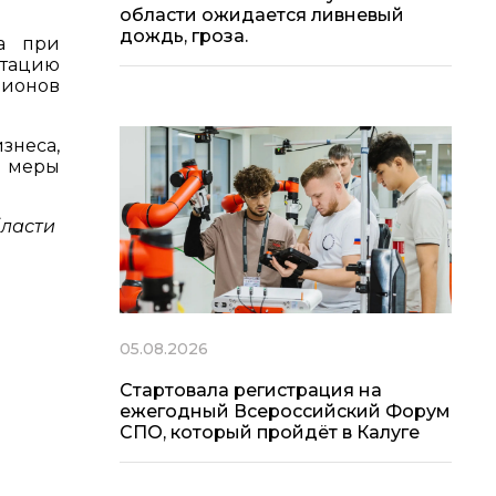
области ожидается ливневый
дождь, гроза.
га при
атацию
лионов
знеса,
ь меры
бласти
05.08.2026
Стартовала регистрация на
ежегодный Всероссийский Форум
СПО, который пройдёт в Калуге