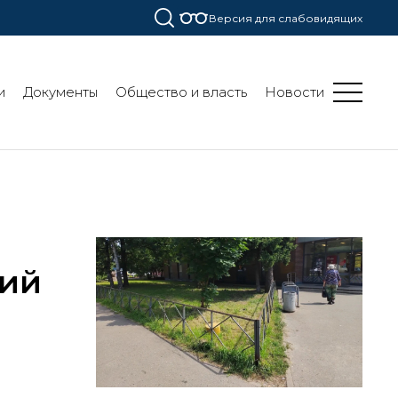
Версия для слабовидящих
и
Документы
Общество и власть
Новости
ций