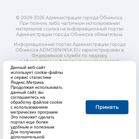
© 2009-2026 Администрация города Обнинска.
При полном, либо частичном использовании
материалов ссылка на информационный портал
Администрации города Обнинска обязательна.
Информационный портал Администрации города
Обнинска ADMOBNINSK.RU зарегистрирован в
Федеральной службе по надзору
в сфере связи, информационных технологий
и массовых коммуникаций (Роскомнадзор) 24 июля
Данный веб-сайт
2018 года.
использует cookie-файлы
и сервис статистики
Свидетельство о регистрации Эл № ФС77-73321
Яндекс.Метрика.
Продолжая использовать
Учредитель: Администрация (исполнительно-
данный сайт, вы
распорядительный орган) городского округа "Город
соглашаетесь на
Обнинск". Главный редактор: Байкова Е.А.
обработку файлов cookie
Адрес электронной почты Редакции:
Принять
с использованием
redactor@admobninsk.ru
метрических программ.
Телефон Редакции: +7 (484) 395-85-85
Это поможет сделать
Настоящий ресурс содержит материалы 18+
портал еще более
Политика в отношении обработки персональных
удобным и полезным.
Для получения
данных
дополнительной