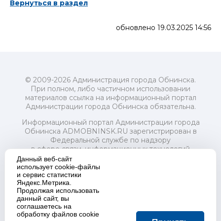
Вернуться в раздел
обновлено 19.03.2025 14:56
© 2009-2026 Администрация города Обнинска.
При полном, либо частичном использовании
материалов ссылка на информационный портал
Администрации города Обнинска обязательна.
Информационный портал Администрации города
Обнинска ADMOBNINSK.RU зарегистрирован в
Федеральной службе по надзору
в сфере связи, информационных технологий
и массовых коммуникаций (Роскомнадзор) 24 июля
Данный веб-сайт
2018 года.
использует cookie-файлы
и сервис статистики
Свидетельство о регистрации Эл № ФС77-73321
Яндекс.Метрика.
Продолжая использовать
Учредитель: Администрация (исполнительно-
данный сайт, вы
распорядительный орган) городского округа "Город
соглашаетесь на
Обнинск". Главный редактор: Байкова Е.А.
обработку файлов cookie
Адрес электронной почты Редакции: