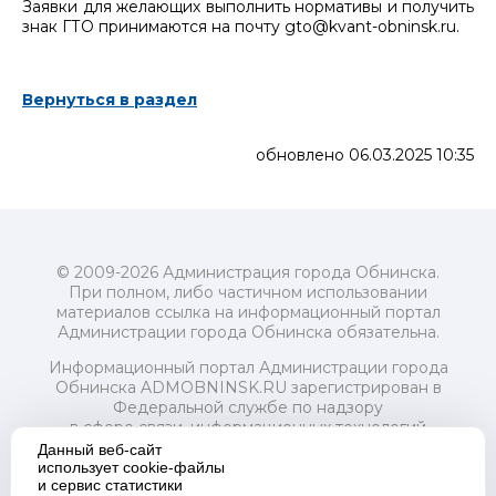
Заявки для желающих выполнить нормативы и получить
знак ГТО принимаются на почту gto@kvant-obninsk.ru.
Вернуться в раздел
обновлено 06.03.2025 10:35
© 2009-2026 Администрация города Обнинска.
При полном, либо частичном использовании
материалов ссылка на информационный портал
Администрации города Обнинска обязательна.
Информационный портал Администрации города
Обнинска ADMOBNINSK.RU зарегистрирован в
Федеральной службе по надзору
в сфере связи, информационных технологий
и массовых коммуникаций (Роскомнадзор) 24 июля
Данный веб-сайт
2018 года.
использует cookie-файлы
и сервис статистики
Свидетельство о регистрации Эл № ФС77-73321