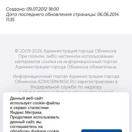
Создано: 09.07.2012 18:00
Дата последнего обновления страницы: 06.06.2014
11:35
© 2009-2026 Администрация города Обнинска.
При полном, либо частичном использовании
материалов ссылка на информационный портал
Администрации города Обнинска обязательна.
Информационный портал Администрации города
Обнинска ADMOBNINSK.RU зарегистрирован в
Федеральной службе по надзору
в сфере связи, информационных технологий
и массовых коммуникаций (Роскомнадзор) 24 июля
Данный веб-сайт
2018 года.
использует cookie-файлы
и сервис статистики
Свидетельство о регистрации Эл № ФС77-73321
Яндекс.Метрика.
Продолжая использовать
Учредитель: Администрация (исполнительно-
данный сайт, вы
распорядительный орган) городского округа "Город
соглашаетесь на
Обнинск". Главный редактор: Байкова Е.А.
обработку файлов cookie