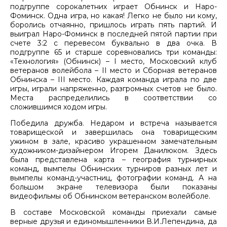
подгруппе сорокалетних играет Обнинск и Наро-
Фоминск. Одна игра, но какая! Легко не было ни кому,
боролись отчаянно, пришлось играть пять партий. И
выиграл Наро-Фоминск в последней пятой партии при
счете 3:2 с перевесом буквально в два очка. В
подгруппе 65 и старше соревновались три команды:
«Технология» (Обнинск) – I место, Московский клуб
ветеранов волейбола – II место и Сборная ветеранов
Обнинска – III место. Каждая команда играла по две
игры, играли напряженно, разгромных счетов не было.
Места распределились в соответствии со
сложившимся ходом игры.
Победила дружба. Недаром и встреча называется
товарищеской и завершилась она товарищеским
ужином в зале, красиво украшенном замечательным
художником-дизайнером Игорем Данилюком. Здесь
была представлена карта – география турнирных
команд, вымпелы Обнинских турниров разных лет и
вымпелы команд-участниц, фотографии команд. А на
большом экране телевизора были показаны
видеофильмы об Обнинском ветеранском волейболе.
В составе Московской команды приехали самые
верные друзья и единомышленники В.И.Лепендина, да