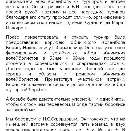
оргкомитета всех волейбольных турниров и встреч
ветеранов. Он и при жизни В.И.Лепендина был его
правой рукой, поэтому и все последние турниры
благодаря его опыту проходят отлично, организованно
и на высоком спортивном подъеме. Судил игры Марат
Шакиров.
Право приветствовать и открыть турнир было
предоставлено корифею обнинского волейбола
Борису Николаевичу Габриановичу. Он стоял у истоков
формирования и устойчивых побед обнинских
волейболистов в 50-ые – 60-ые годы прошлого
столетия в соревнованиях и спартакиадах страны.
Долгие годы он был капитаном сборной команды
города и области и тренером обнинских
волейболистов. Приветствуя участников встречи,
Борис Николаевич пожелал игрокам «достойных побед
в упорной борьбе».
А борьба была действительно упорной. Ни одной игры,
чтобы с огромным перевесом. В ряде партий боролись
за каждый мяч.
Мы беседуем с Н.С.Скворцовым. Он поясняет, что на
нынешней встрече соревнуется пять команд в двух
возрастных категориях: сорок лет + и 65 лет +. В