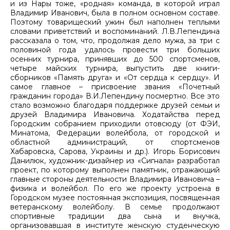
и из Нары тоже, «родная» команда, в которой играл
Владимир Иванович, была в полном основном составе.
Поэтому товарищеский ужин был наполнен теплыми
словами приветствий и воспоминаний. Л.В.Лепендина
рассказала о том, что, продолжая дело мужа, за три с
половиной года удалось провести три больших
осенних турнира, принявших до 500 спортсменов,
четыре майских турнира, выпустить две книги-
сборников «Память друга» и «От сердца к сердцу». И
самое главное – присвоение звания «Почетный
гражданин города» В.И.Лепендину посмертно. Все это
стало возможно благодаря поддержке друзей семьи и
друзей Владимира Ивановича. Ходатайства перед
Городским собранием приходили отовсюду (от ФЭИ,
Минатома, Федерации волейбола, от городской и
областной администраций, от спортсменов
Хабаровска, Сарова, Украины и др.). Игорь Борисович
Данилюк, художник-дизайнер из «Сигнала» разработал
проект, по которому выполнен памятник, отражающий
главные стороны деятельности Владимира Ивановича –
физика и волейбол. По его же проекту устроена в
Городском музее постоянная экспозиция, посвященная
ветеранскому волейболу. В семье продолжают
спортивные традиции два сына и внучка,
организовавшая в институте женскую студенческую