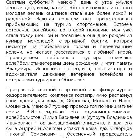
Светлый субботний майский день с утра умылся
теплым дождиком, затем небо прояснилось, и от того
молодая зелень каштанов стала еще более яркой и
радостной. Залитая солнцем она приветствовала
прибывающих на турнир спортсменов. Встреча
ветеранов волейбола во второй половине мая уже
стала традиционной и посвящена она дню рождения
кумира немолодой спортивной братии, которая
несмотря на побелевшие головы и перевязанные
колени, не желает расставаться с любимой игрой.
Проведением небольшого турнира отмечают
волейболисты-ветераны день рождения и чтят память
Владимира Ивановича Лепендина, организатора и
вдохновителя движения ветеранов волейбола и
ветеранских турниров в Обнинске.
Прекрасный светлый спортивный зал физкультурно-
оздоровительного комплекса гостеприимно распахнул
свои двери для команд Обнинска, Москвы и Наро-
Фоминска. Майский турнир проводится по инициативе
семьи В.И.Лепендинаи его единомышленников-
волейболистов. Лилия Васильевна (супруга Владимира
Ивановича) – организационный эпицентр, а два его
сына Андрей и Алексей играют в командах. Скворцов
Николай Семенович – бессменный председатель