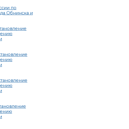
ссии по
да Обнинска и
становление
дению
и
становление
дению
и
становление
дению
и
становление
дению
и