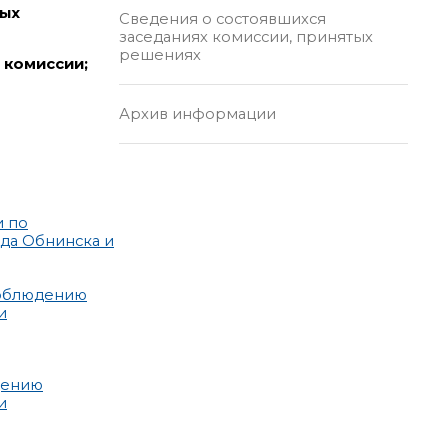
ных
Сведения о состоявшихся
заседаниях комиссии, принятых
решениях
 комиссии;
Архив информации
и по
да Обнинска и
 соблюдению
и
дению
и