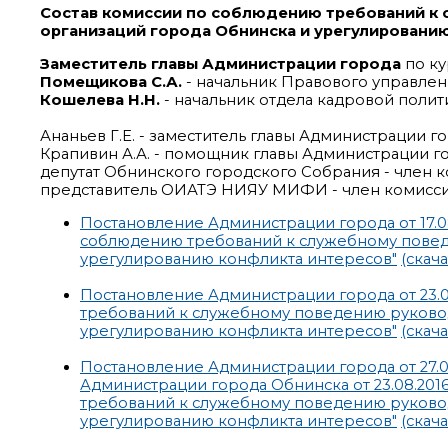
Состав комиссии по соблюдению требований к
организаций города Обнинска и урегулировани
Заместитель главы Администрации города
по к
Помещикова С.А.
- начальник Правового управлен
Кошелева Н.Н.
- начальник отдела кадровой поли
Ананьев Г.Е. - заместитель главы Администрации 
Крапивин А.А. - помощник главы Администрации го
депутат Обнинского городского Собрания - член к
представитель ОИАТЭ НИЯУ МИФИ - член комиссии
Постановление Администрации города от 17.
соблюдению требований к служебному пове
урегулированию конфликта интересов"
(скача
Постановление Администрации города от 23.0
требований к служебному поведению руково
урегулированию конфликта интересов"
(скача
Постановление Администрации города от 27.0
Администрации города Обнинска от 23.08.201
требований к служебному поведению руково
урегулированию конфликта интересов"
(скача