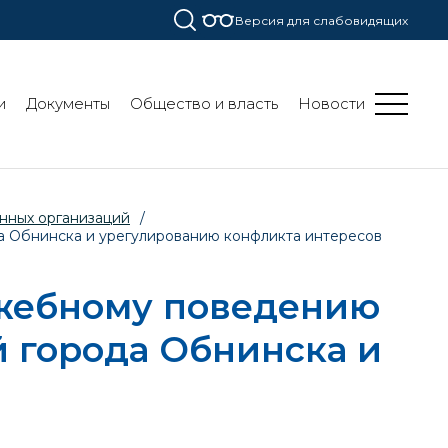
Версия для слабовидящих
и
Документы
Общество и власть
Новости
нных организаций
/
 Обнинска и урегулированию конфликта интересов
ужебному поведению
 города Обнинска и