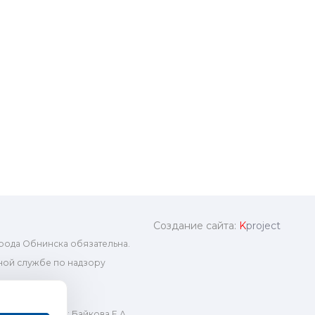
Создание сайта:
K
project
рода Обнинска обязательна.
ой службе по надзору
ный редактор: Байкова Е.А.