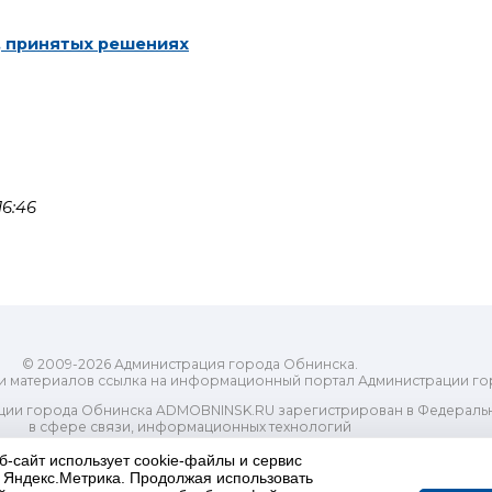
, принятых решениях
6:46
© 2009-2026 Администрация города Обнинска.
и материалов ссылка на информационный портал Администрации го
ии города Обнинска ADMOBNINSK.RU зарегистрирован в Федеральн
в сфере связи, информационных технологий
ассовых коммуникаций (Роскомнадзор) 24 июля 2018 года.
б-сайт использует cookie-файлы и сервис
Свидетельство о регистрации Эл № ФС77-73321
и Яндекс.Метрика. Продолжая использовать
-распорядительный орган) городского округа "Город Обнинск". Глав